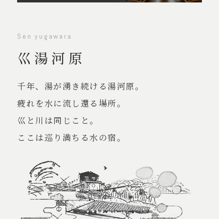
Sen yugawara
巛湯河原
千年、湯が湧き続ける湯河原。
疲れを水に流し還る場所。
巛と川は同じこと。
ここは巡り満ちる水の宿。