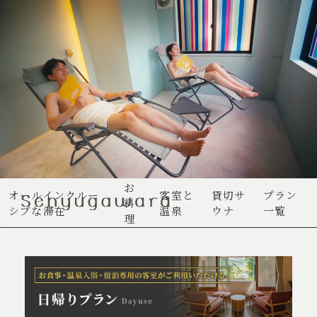
お
オールインクルー
客室と
貸切サ
プラン
料
シブな滞在
温泉
ウナ
一覧
理