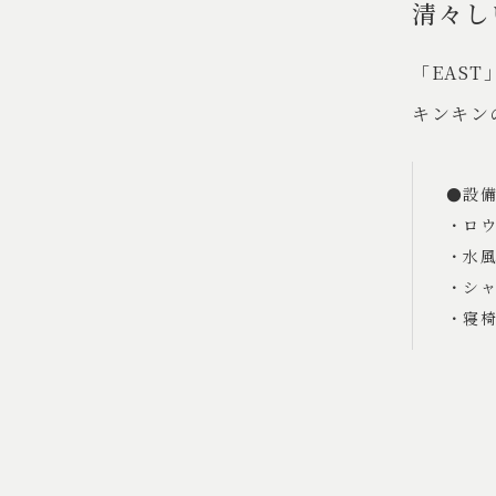
清々し
「EAS
キンキン
●設
・ロ
・水
・シ
・寝