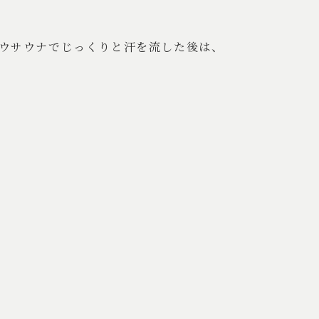
ュウサウナでじっくりと汗を流した後は、
。